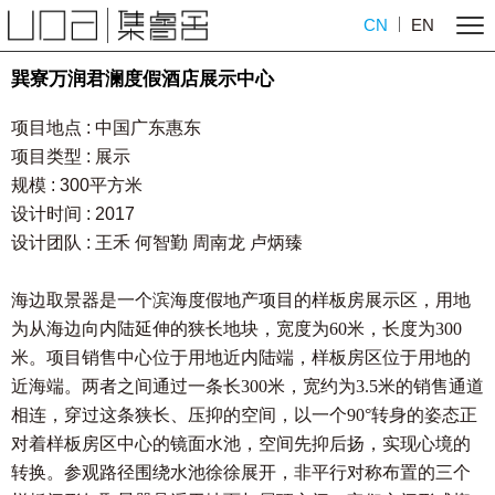
CN
EN
巽寮万润君澜度假酒店展示中心
项目地点 : 中国广东惠东
项目类型 : 展示
规模 : 300平方米
设计时间 : 2017
设计团队 : 王禾 何智勤 周南龙 卢炳臻
海边取景器是一个滨海度假地产项目的样板房展示区，用地
为从海边向内陆延伸的狭长地块，
宽度为60米，长度为300
米。
项目销售中心位于用地近内陆端，样板房区位于用地的
近海端。两者之间通过一条长300米，宽约为3.5米的销售通道
相连，穿过这条狭长、压抑的空间，以一个90°转身的姿态正
对着样板房区中心的镜面水池，空间先抑后扬，实现心境的
转换。参观路径围绕水池徐徐展开，非平行对称布置的三个