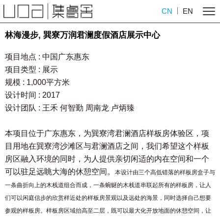
CN
EN
林海漫步, 巽寮万润君澜度假酒店展示中心
项目地点 : 中国广东惠东
项目类型 : 展示
规模 : 1,000平方米
设计时间 : 2017
设计团队 : 王禾 何智勤 周南龙 卢炳臻
本项目位于广东惠东，为巽寮湾君澜酒店样板房体验区，
项
目用地在巽寮湾沙滩区与君澜酒店之间，我们希望这个样板
房区融入环境的同时，为人提供亲切闲适的内在空间和一个
可以驻足远眺大海的休憩空间。
本设计由三个高低错落的样板房盒子与
一条曲折向上的木栈道组合而成，一条蜿蜒的木栈道串联起所有的样板房，让人
们可以闲庭信步的欣赏样近处的样板房景观以及远处的海景，同时选择自己想要
参观的样板房。样板房区域抬高至二层，既可以最大化开放地面的休憩空间，让